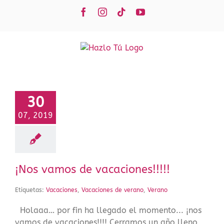
Saltar
Facebook
Instagram
Tiktok
YouTube
al
contenido
30
07, 2019
¡Nos vamos de vacaciones!!!!!
Etiquetas:
Vacaciones
,
Vacaciones de verano
,
Verano
Holaaa… por fin ha llegado el momento... ¡nos
vamos de vacaciones!!!! Cerramos un año lleno