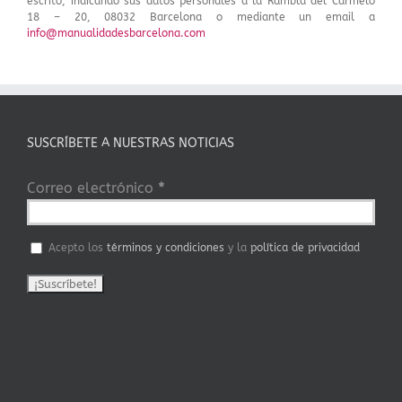
escrito, indicando sus datos personales a la Rambla del Carmelo
18 – 20, 08032 Barcelona o mediante un email a
info@manualidadesbarcelona.com
SUSCRÍBETE A NUESTRAS NOTICIAS
Correo electrónico
*
Acepto los
términos y condiciones
y la
política de privacidad