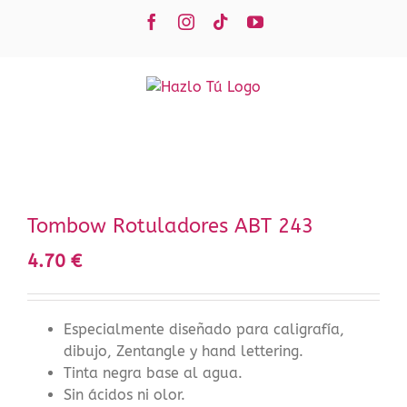
Saltar
Facebook
Instagram
Tiktok
YouTube
al
contenido
Tombow Rotuladores ABT 243
4.70
€
Especialmente diseñado para caligrafía,
dibujo, Zentangle y hand lettering.
Tinta negra base al agua.
Sin ácidos ni olor.