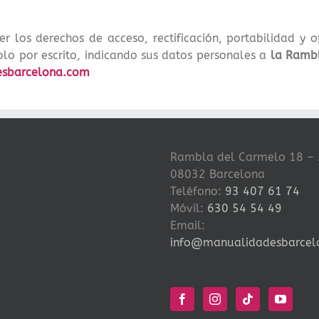
los derechos de acceso, rectificación, portabilidad y op
lo por escrito, indicando sus datos personales a
la Ramb
sbarcelona.com
Rambla del Carmelo 18 – 
08032 Barcelona
Teléfono:
93 407 61 74
Móvil:
630 54 54 49
Email:
info@manualidadesbarcel