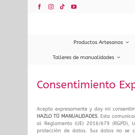
Saltar
Facebook
Instagram
Tiktok
YouTube
al
contenido
Productos Artesanos
Talleres de manualidades
Consentimiento Ex
Acepto expresamente y doy mi consentim
HAZLO TÚ MANUALIDADES
. Esta comunicac
al Reglamento (UE) 2016/679 (RGPD), l
protección de datos. Sus datos no se c