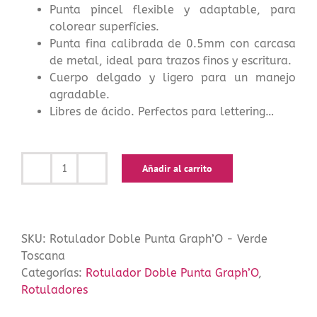
Punta pincel flexible y adaptable, para
colorear superfícies.
Punta fina calibrada de 0.5mm con carcasa
de metal, ideal para trazos finos y escritura.
Cuerpo delgado y ligero para un manejo
agradable.
Libres de ácido. Perfectos para lettering…
Añadir al carrito
Rotulador
Doble
Punta
Graph’O
SKU:
Rotulador Doble Punta Graph’O - Verde
-
Toscana
Verde
Categorías:
Rotulador Doble Punta Graph’O
,
Toscana
Rotuladores
cantidad