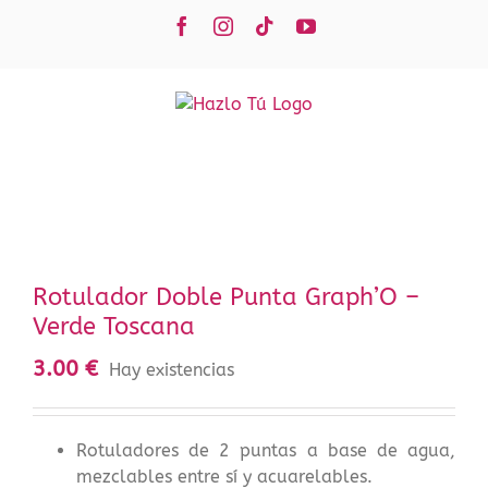
Saltar
Facebook
Instagram
Tiktok
YouTube
al
contenido
Rotulador Doble Punta Graph’O –
Verde Toscana
3.00
€
Hay existencias
Rotuladores de 2 puntas a base de agua,
mezclables entre sí y acuarelables.