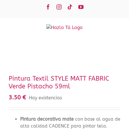
Saltar
Facebook
Instagram
Tiktok
YouTube
al
contenido
Pintura Textil STYLE MATT FABRIC
Verde Pistacho 59ml
3.50
€
Hay existencias
Pintura decorativa mate
con base al agua de
alta calidad CADENCE para pintar tela.