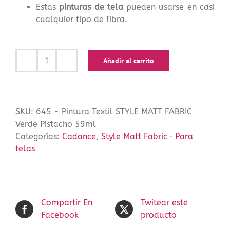
Estas
pinturas de tela
pueden usarse en casi
cualquier tipo de fibra.
Añadir al carrito
Pintura
Textil
STYLE
MATT
SKU:
645 - Pintura Textil STYLE MATT FABRIC
FABRIC
Verde Pistacho 59ml
Verde
Categorías:
Cadance
,
Style Matt Fabric · Para
Pistacho
telas
59ml
cantidad
Compartir En
Twitear este
Facebook
producto