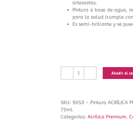
artesanías.
Pintura a base de agua, n
para la salud (cumple con
Es semi-brillante y se pue
Añadir al ca
Pintura
ACRÍLICA
PREMIUM
Verde
SKU:
9050 - Pintura ACRÍLICA 
Esmeralda
70ml
de
Categorías:
Acrílica Premium
,
C
Cadence
70ml