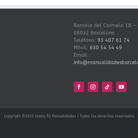
Rambla del Carmelo 18 – 
08032 Barcelona
Teléfono:
93 407 61 74
Móvil:
630 54 54 49
Email:
info@manualidadesbarcel
Copyright ©2023 Hazlo Tú Manualidades | Todos los derechos reservados