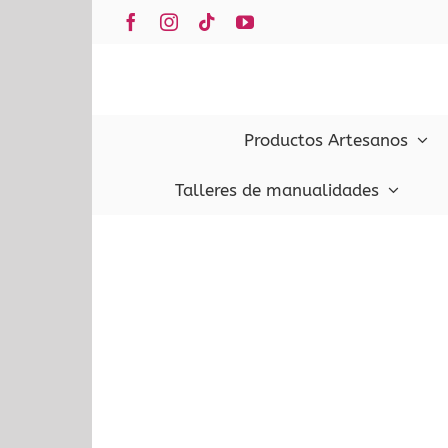
Saltar
Facebook
Instagram
Tiktok
YouTube
al
contenido
Productos Artesanos
Talleres de manualidades