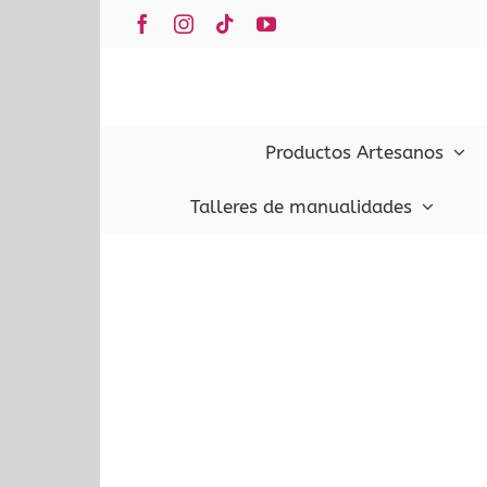
Saltar
Facebook
Instagram
Tiktok
YouTube
al
contenido
Productos Artesanos
Talleres de manualidades