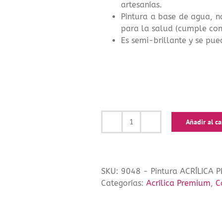
artesanías.
Pintura a base de agua, n
para la salud (cumple con
Es semi-brillante y se pue
Añadir al ca
Pintura
ACRÍLICA
PREMIUM
Verde
SKU:
9048 - Pintura ACRÍLICA 
Bosque
Categorías:
Acrílica Premium
,
C
de
Cadence
70ml