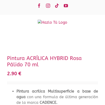
Saltar
Facebook
Instagram
Tiktok
YouTube
al
contenido
Pintura ACRÍLICA HYBRID Rosa
Pálido 70 ml
2.90
€
Pintura acrílica Multisuperficie a base de
agua
con una formula de última generación
de la marca
CADENCE.