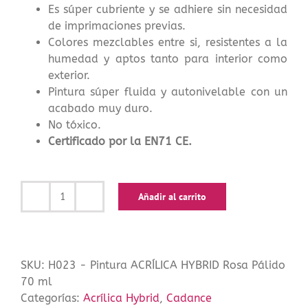
Es súper cubriente y se adhiere sin necesidad
de imprimaciones previas.
Colores mezclables entre si, resistentes a la
humedad y aptos tanto para interior como
exterior.
Pintura súper fluida y autonivelable con un
acabado muy duro.
No tóxico.
Certificado por la EN71 CE.
Añadir al carrito
Pintura
ACRÍLICA
HYBRID
Rosa
SKU:
H023 - Pintura ACRÍLICA HYBRID Rosa Pálido
Pálido
70 ml
70
Categorías:
Acrílica Hybrid
,
Cadance
ml