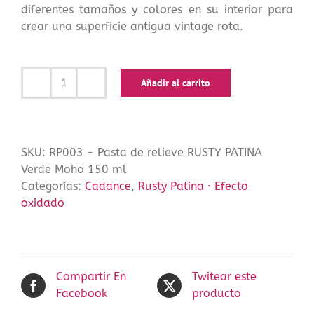
diferentes tamaños y colores en su interior para
crear una superficie antigua vintage rota.
Añadir al carrito
Pasta
de
relieve
RUSTY
SKU:
RP003 - Pasta de relieve RUSTY PATINA
PATINA
Verde Moho 150 ml
Verde
Categorías:
Cadance
,
Rusty Patina · Efecto
Moho
oxidado
150
ml
cantidad
Compartir En
Twitear este
Facebook
producto