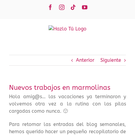
Saltar
Facebook
Instagram
Tiktok
YouTube
al
contenido
Anterior
Siguiente
Nuevos trabajos en marmolinas
Hola amig@s… las vacaciones ya terminaron y
volvemos otra vez a la rutina con las pilas
cargadas como nunca. 🙂
Para retomar las entradas del blog semanales,
hemos querido hacer un pequeño recopilatorio de