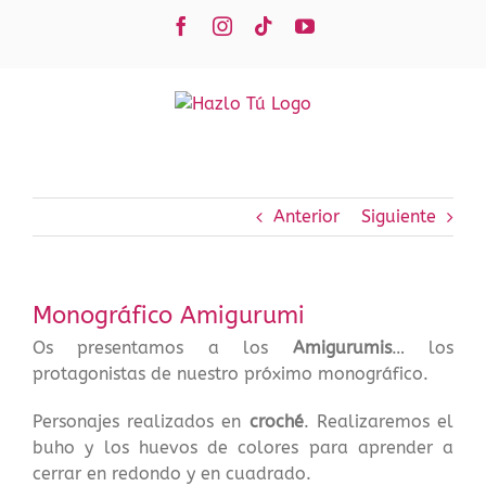
Saltar
Facebook
Instagram
Tiktok
YouTube
al
contenido
Anterior
Siguiente
Monográfico Amigurumi
Os presentamos a los
Amigurumis
… los
protagonistas de nuestro próximo monográfico.
Personajes realizados en
croché
. Realizaremos el
buho y los huevos de colores para aprender a
cerrar en redondo y en cuadrado.