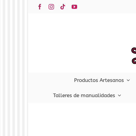
Saltar
Facebook
Instagram
Tiktok
YouTube
al
contenido
Productos Artesanos
Talleres de manualidades