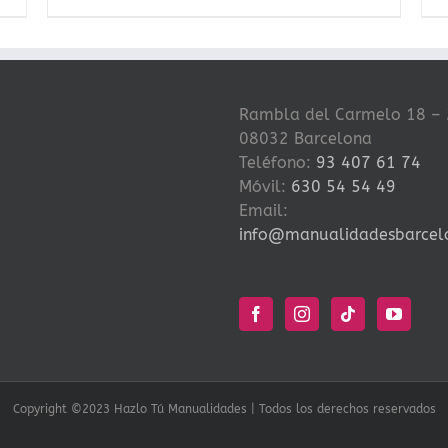
Rambla del Carmelo 18 – 
08032 Barcelona
Teléfono:
93 407 61 74
Móvil:
630 54 54 49
Email:
info@manualidadesbarcel
Copyright ©2023 Hazlo Tú Manualidades | Todos los derechos reservados