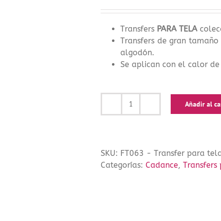
Transfers
PARA TELA
colec
Transfers de gran tamaño 
algodón.
Se aplican con el calor de
Añadir al ca
Transfer
para
tela
SILUETAS
SKU:
FT063 - Transfer para te
Gato
Categorías:
Cadance
,
Transfers
25x35cm
cantidad