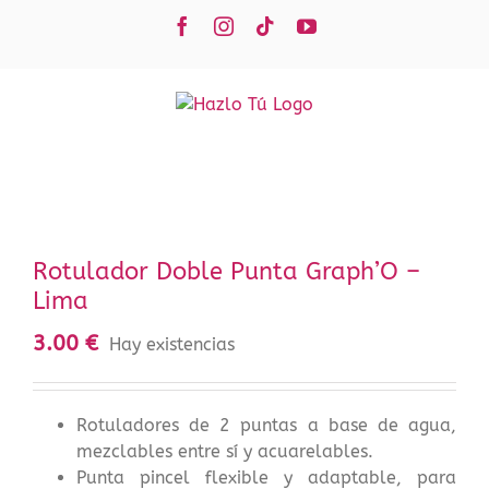
Saltar
Facebook
Instagram
Tiktok
YouTube
al
contenido
Rotulador Doble Punta Graph’O –
Lima
3.00
€
Hay existencias
Rotuladores de 2 puntas a base de agua,
mezclables entre sí y acuarelables.
Punta pincel flexible y adaptable, para