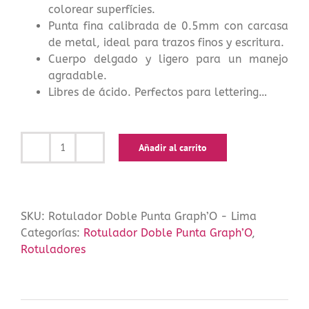
colorear superfícies.
Punta fina calibrada de 0.5mm con carcasa
de metal, ideal para trazos finos y escritura.
Cuerpo delgado y ligero para un manejo
agradable.
Libres de ácido. Perfectos para lettering…
Añadir al carrito
Rotulador
Doble
Punta
Graph’O
SKU:
Rotulador Doble Punta Graph’O - Lima
-
Categorías:
Rotulador Doble Punta Graph’O
,
Lima
Rotuladores
cantidad