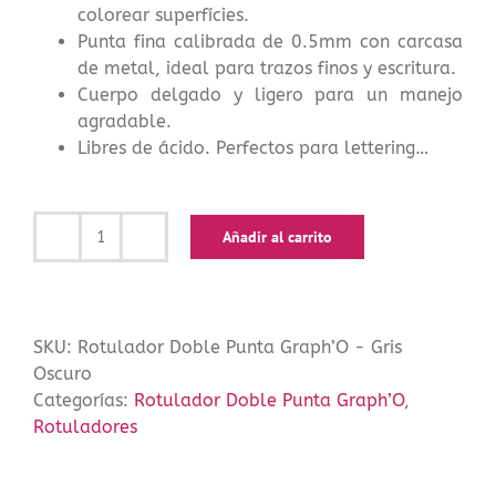
colorear superfícies.
Punta fina calibrada de 0.5mm con carcasa
de metal, ideal para trazos finos y escritura.
Cuerpo delgado y ligero para un manejo
agradable.
Libres de ácido. Perfectos para lettering…
Añadir al carrito
Rotulador
Doble
Punta
Graph’O
SKU:
Rotulador Doble Punta Graph’O - Gris
-
Oscuro
Gris
Categorías:
Rotulador Doble Punta Graph’O
,
Oscuro
Rotuladores
cantidad