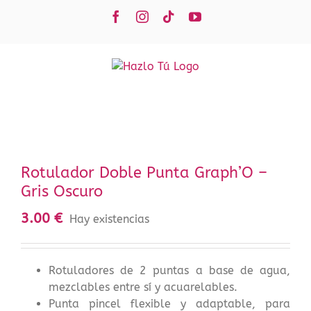
Saltar
Facebook
Instagram
Tiktok
YouTube
al
contenido
Rotulador Doble Punta Graph’O –
Gris Oscuro
3.00
€
Hay existencias
Rotuladores de 2 puntas a base de agua,
mezclables entre sí y acuarelables.
Punta pincel flexible y adaptable, para