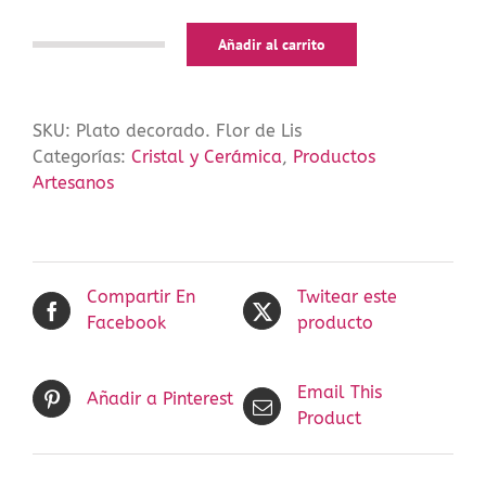
Añadir al carrito
Plato
decorado.
Flor
SKU:
Plato decorado. Flor de Lis
de
Categorías:
Cristal y Cerámica
,
Productos
Lis
Artesanos
cantidad
Compartir En
Twitear este
Facebook
producto
Email This
Añadir a Pinterest
Product