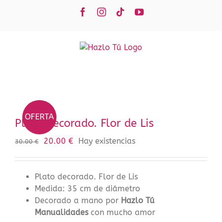
Saltar
Facebook
Instagram
Tiktok
YouTube
al
contenido
OFERTA
Plato decorado. Flor de Lis
El
El
20.00
€
Hay existencias
30.00
€
precio
precio
original
actual
era:
es:
Plato decorado. Flor de Lis
30.00 €.
20.00 €.
Medida: 35 cm de diámetro
Decorado a mano por
Hazlo Tú
Manualidades
con mucho amor