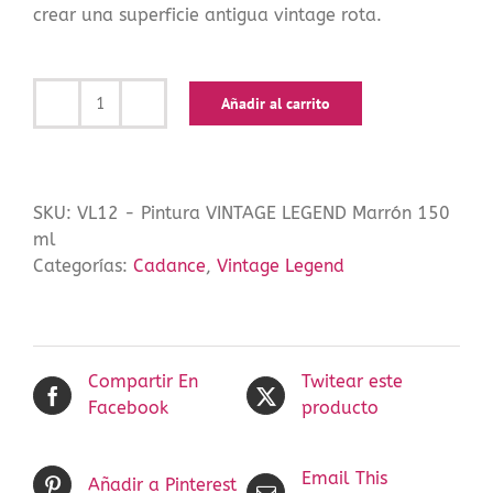
crear una superficie antigua vintage rota.
Añadir al carrito
Pintura
VINTAGE
LEGEND
Marrón
SKU:
VL12 - Pintura VINTAGE LEGEND Marrón 150
150
ml
ml
Categorías:
Cadance
,
Vintage Legend
cantidad
Compartir En
Twitear este
Facebook
producto
Email This
Añadir a Pinterest