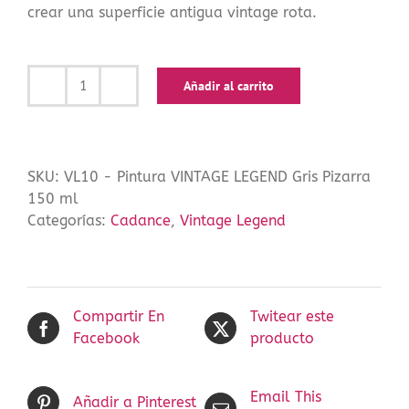
crear una superficie antigua vintage rota.
Añadir al carrito
Pintura
VINTAGE
LEGEND
Gris
SKU:
VL10 - Pintura VINTAGE LEGEND Gris Pizarra
Pizarra
150 ml
150
Categorías:
Cadance
,
Vintage Legend
ml
cantidad
Compartir En
Twitear este
Facebook
producto
Email This
Añadir a Pinterest