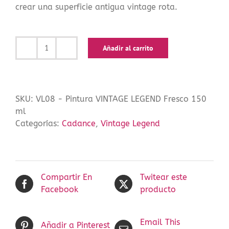
crear una superficie antigua vintage rota.
Añadir al carrito
Pintura
VINTAGE
LEGEND
Fresco
SKU:
VL08 - Pintura VINTAGE LEGEND Fresco 150
150
ml
ml
Categorías:
Cadance
,
Vintage Legend
cantidad
Compartir En
Twitear este
Facebook
producto
Email This
Añadir a Pinterest