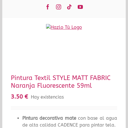
Saltar
Facebook
Instagram
Tiktok
YouTube
al
contenido
Pintura Textil STYLE MATT FABRIC
Naranja Fluorescente 59ml
3.50
€
Hay existencias
Pintura decorativa mate
con base al agua
de alta calidad CADENCE para pintar tela.