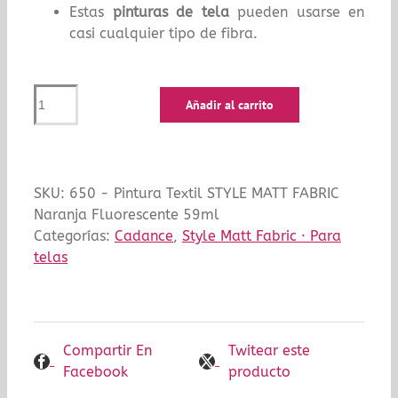
Estas
pinturas de tela
pueden usarse en
casi cualquier tipo de fibra.
Pintura
Añadir al carrito
Textil
STYLE
MATT
FABRIC
SKU:
650 - Pintura Textil STYLE MATT FABRIC
Naranja
Naranja Fluorescente 59ml
Fluorescente
Categorías:
Cadance
,
Style Matt Fabric · Para
59ml
telas
cantidad
Compartir En
Twitear este
Facebook
producto