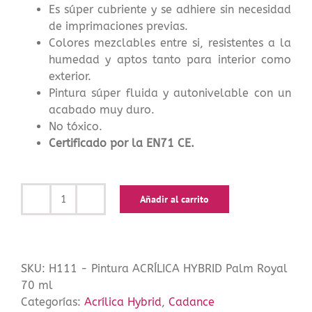
Es súper cubriente y se adhiere sin necesidad
de imprimaciones previas.
Colores mezclables entre si, resistentes a la
humedad y aptos tanto para interior como
exterior.
Pintura súper fluida y autonivelable con un
acabado muy duro.
No tóxico.
Certificado por la EN71 CE.
Añadir al carrito
Pintura
ACRÍLICA
HYBRID
Palm
SKU:
H111 - Pintura ACRÍLICA HYBRID Palm Royal
Royal
70 ml
70
Categorías:
Acrílica Hybrid
,
Cadance
ml