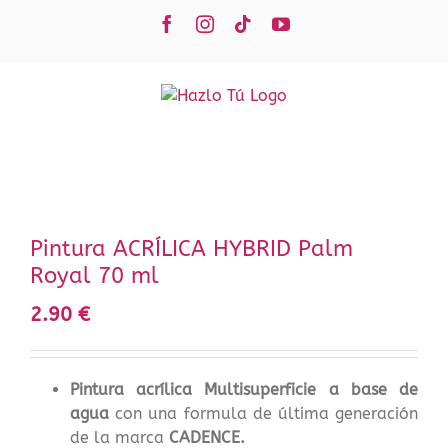
Saltar
Facebook
Instagram
Tiktok
YouTube
al
contenido
Pintura ACRÍLICA HYBRID Palm
Royal 70 ml
2.90
€
Pintura acrílica Multisuperficie a base de
agua
con una formula de última generación
de la marca
CADENCE.