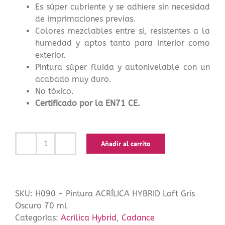
Es súper cubriente y se adhiere sin necesidad
de imprimaciones previas.
Colores mezclables entre si, resistentes a la
humedad y aptos tanto para interior como
exterior.
Pintura súper fluida y autonivelable con un
acabado muy duro.
No tóxico.
Certificado por la EN71 CE.
Añadir al carrito
Pintura
ACRÍLICA
HYBRID
Loft
SKU:
H090 - Pintura ACRÍLICA HYBRID Loft Gris
Gris
Oscuro 70 ml
Oscuro
Categorías:
Acrílica Hybrid
,
Cadance
70