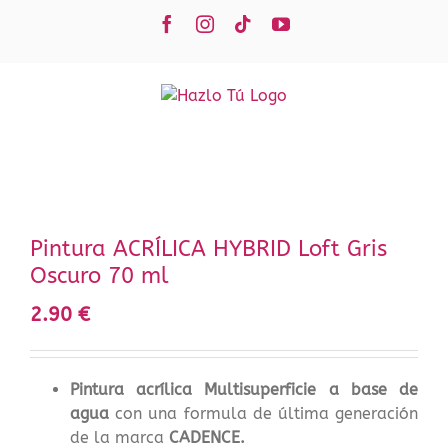
Saltar
Facebook
Instagram
Tiktok
YouTube
al
contenido
Pintura ACRÍLICA HYBRID Loft Gris
Oscuro 70 ml
2.90
€
Pintura acrílica Multisuperficie a base de
agua
con una formula de última generación
de la marca
CADENCE.