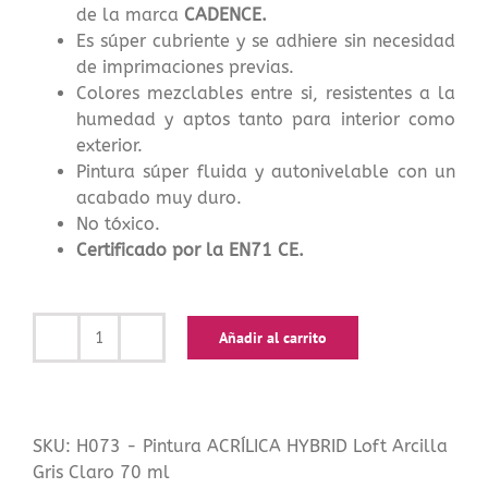
de la marca
CADENCE.
Es súper cubriente y se adhiere sin necesidad
de imprimaciones previas.
Colores mezclables entre si, resistentes a la
humedad y aptos tanto para interior como
exterior.
Pintura súper fluida y autonivelable con un
acabado muy duro.
No tóxico.
Certificado por la EN71 CE.
Añadir al carrito
Pintura
ACRÍLICA
HYBRID
Loft
SKU:
H073 - Pintura ACRÍLICA HYBRID Loft Arcilla
Arcilla
Gris Claro 70 ml
Gris