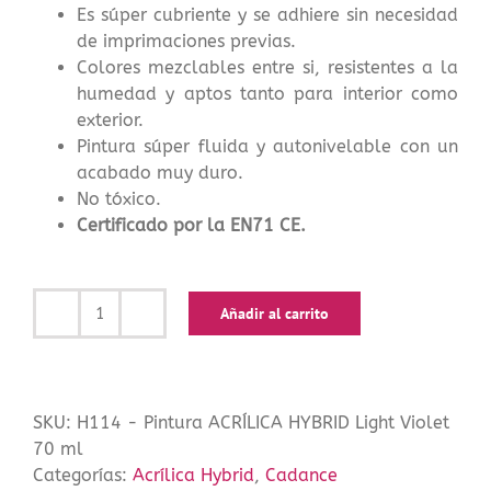
Es súper cubriente y se adhiere sin necesidad
de imprimaciones previas.
Colores mezclables entre si, resistentes a la
humedad y aptos tanto para interior como
exterior.
Pintura súper fluida y autonivelable con un
acabado muy duro.
No tóxico.
Certificado por la EN71 CE.
Añadir al carrito
Pintura
ACRÍLICA
HYBRID
Light
SKU:
H114 - Pintura ACRÍLICA HYBRID Light Violet
Violet
70 ml
70
Categorías:
Acrílica Hybrid
,
Cadance
ml