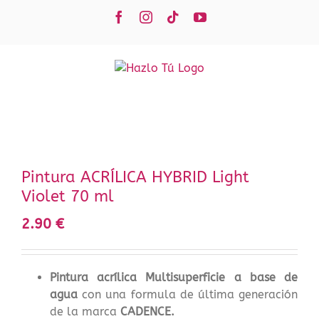
Saltar
Facebook
Instagram
Tiktok
YouTube
al
contenido
Pintura ACRÍLICA HYBRID Light
Violet 70 ml
2.90
€
Pintura acrílica Multisuperficie a base de
agua
con una formula de última generación
de la marca
CADENCE.