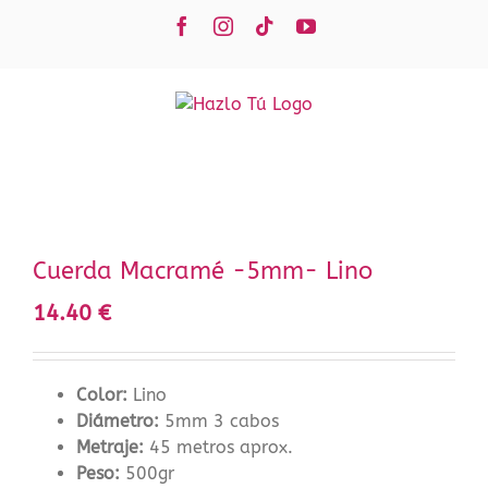
Saltar
Facebook
Instagram
Tiktok
YouTube
al
contenido
Cuerda Macramé -5mm- Lino
14.40
€
Color:
Lino
Diámetro:
5mm 3 cabos
Metraje:
45 metros aprox.
Peso:
500gr