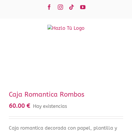
Saltar
Facebook
Instagram
Tiktok
YouTube
al
contenido
Caja Romantica Rombos
60.00
€
Hay existencias
Caja romantica decorada con papel, plantilla y